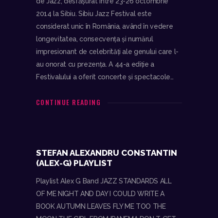
de Jazz, desfășurat între 23-26 octombrie
2014 la Sibiu. Sibiu Jazz Festival este
considerat unic în România, având în vedere
longevitatea, consecvenţa şi numărul
impresionant de celebrităţi ale genului care l-
au onorat cu prezenţa. A 44-a ediţie a
Festivalului a oferit concerte și spectacole…
CONTINUE READING
STEFAN ALEXANDRU CONSTANTIN
(ALEX-G) PLAYLIST
Playlist Alex G Band JAZZ STANDARDS ALL
OF ME NIGHT AND DAY I COULD WRITE A
BOOK AUTUMN LEAVES FLY ME TOO THE