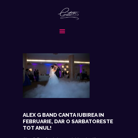
CONSTANTIN & BAND
FORMATIA ALEASA PENTRU EVENIMENTUL TAU SPECIAL
ACASA
DESPRE NOI
SERVICII
MEDIA
REPERTORIU
COLABORATORI
CONTACT
CERE OFERTA
ALEX G BAND CANTA IUBIREA IN
FEBRUARIE, DAR O SARBATORESTE
TOT ANUL!