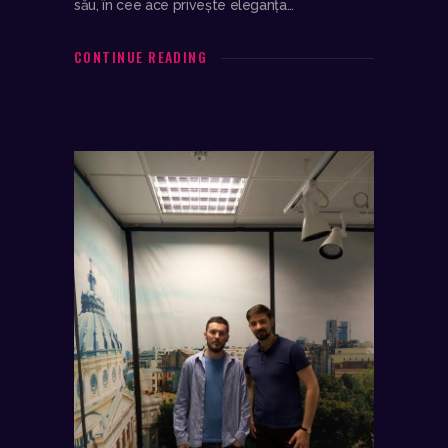
său, în cee ace privește eleganța…
CONTINUE READING