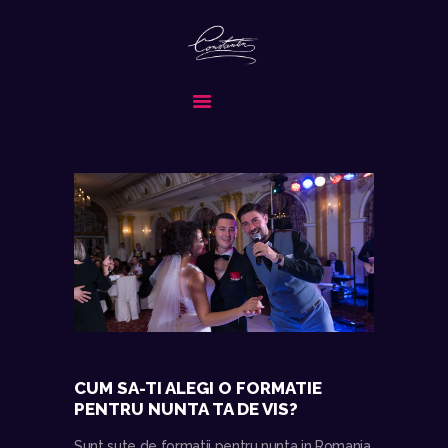
CONSTANTIN & BAND
FORMATIA ALEASA PENTRU EVENIMENTUL TAU SPECIAL
ACASA
DESPRE NOI
SERVICII
MEDIA
REPERTORIU
COLABORATORI
CONTACT
CERE OFERTA
CUM SA-TI ALEGI O FORMATIE
PENTRU NUNTA TA DE VIS?
Sunt sute de formatii pentru nunta in Romania.