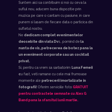
Suntem aici sa contribuim si noi cu ceva la
suflul nou, aducem buna dispozitie prin
muzica pe care o cantam cu pasiune, in care
punem si lasam de fiecare data o particica din
sufletul nostru.
Ne
dedicam complet evenimentelor
deosebite din viata Dv
s., pornind de
la
nunta de vis, petrecerea de botez pana la
un eveniment corporate sau un cocktail
privat.
Si, pentru ca vrem sa sarbatorim
Luna Femeii
c
u fast, veti ramane cu cele mai frumoase
momente ale
petrecerii imortalizate in
fotografii
! Oferim serviciile foto
GRATUIT
pentru contractele semnate cu Alex G
Band pana la sfarsitul lunii martie.