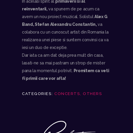
In acelasi spirit al
primaverii si al
reinventarii,
va spunem de pe acum ca
avem un nou proiect muzical. Solistul
Alex G
Band, Stefan Alexandru Constantin,
va
colabora cu un cunoscut artist din Romania la
realizarea unei piese si suntem convinsi ca va
iesi un duo de exceptie.
Dar iata ca am dat deja prea mult din casa,
lasati-ne sa mai pastram un strop de mister
pana la momentul potrivit.
Promitem ca veti
fi primii care vor afla!
CATEGORIES:
CONCERTS
,
OTHERS