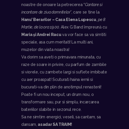
noastre de onoare la petrecerea “
Cantare si
incantare de ziua domnitelor
”, care se tine la
Hanu’ Berarilor – Casa Elena Lupescu
,
pe 8
Martie, de la ora 19.00
. Alex G Band împreună cu
Maria și Andrei Racu
va vor face sa va simtiti
speciale, asa cum meritati! La multi ani,
muzelor din viata noastra!
Va dorim sa aveti o primavara minunata, cu
raze de soare in privire, cu parfum de zambile
si viorele, cu zambete largi si suflete imbibate
cu aer proaspat! Scuturati haina iernii si
bucurati-va din plin de anotimpul renasterii!
Poate fi un nou inceput, un drum nou, o
transformare sau, pur si simplu, incarcarea
bateriilor slabite in sezonul rece.
Sa ne simtim energici, veseli, sa cantam, sa
dansam,
asadar SA TRAIM!