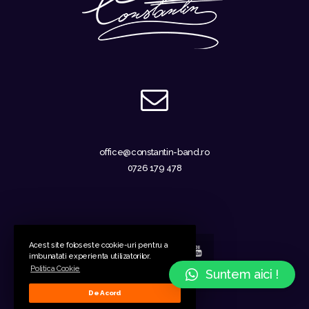
office@constantin-band.ro
0726 179 478
Acest site foloseste cookie-uri pentru a
imbunatati experienta utilizatorilor.
Politica Cookie
Suntem aici !
GDPR
-
Cookies
De Acord