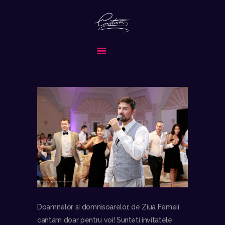
CONSTANTIN & BAND
FORMATIA ALEASA PENTRU EVENIMENTUL TAU SPECIAL
ACASA
DESPRE NOI
SERVICII
MEDIA
REPERTORIU
COLABORATORI
CONTACT
CERE OFERTA
Doamnelor si domnisoarelor, de Ziua Femeii
cantam doar pentru voi! Sunteti invitatele