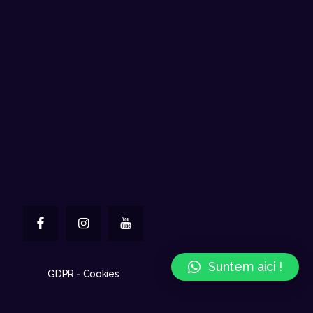
Suntem aici !
GDPR
-
Cookies