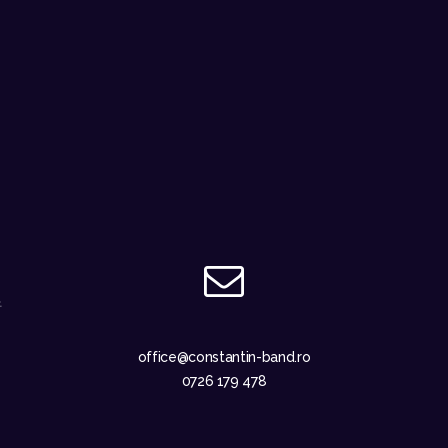
office@constantin-band.ro
0726 179 478